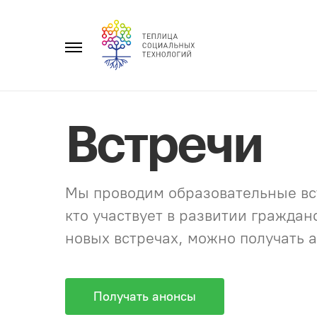
Перейти
к
Главное
содержанию
меню
Встречи
Мы проводим образовательные вст
кто участвует в развитии гражда
новых встречах, можно получать а
Получать анонсы