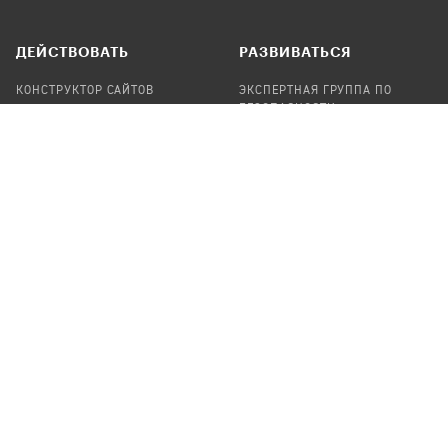
ДЕЙСТВОВАТЬ
РАЗВИВАТЬСЯ
КОНСТРУКТОР САЙТОВ
ЭКСПЕРТНАЯ ГРУППА ПО
БЕЗОПАСНОСТИ
СБОР ПОЖЕРТВОВАНИЙ
НАЙТИ IT-ВОЛОНТЕРОВ
НАЙТИ
ПРОФ.ПОДРЯДЧИКА
УЧАСТВОВАТЬ
ПРОДУКТЫ
СТАТЬ IT-ВОЛОНТЕРОМ
АУДИТЫ
ТЕПЛИЦА НА GITHUB
КАНДИНСКИЙ
ОНЛАЙН-ЛЕЙКА