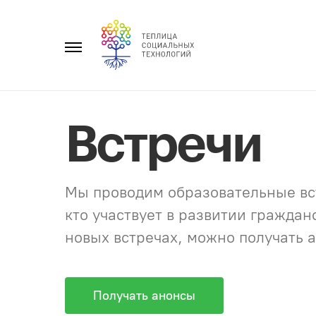
Перейти
к
Главное
содержанию
меню
Встречи
Мы проводим образовательные вст
кто участвует в развитии гражда
новых встречах, можно получать а
Получать анонсы