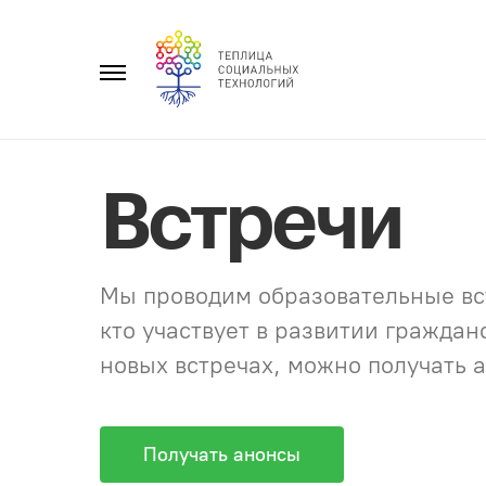
Перейти
к
Главное
содержанию
меню
Встречи
Мы проводим образовательные вст
кто участвует в развитии гражда
новых встречах, можно получать а
Получать анонсы