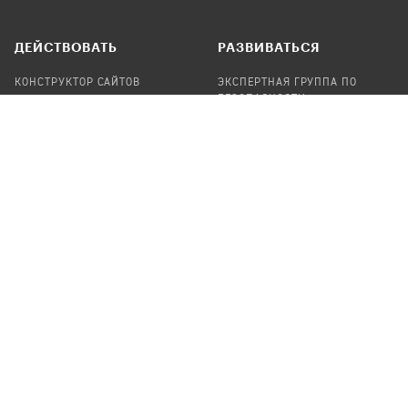
ДЕЙСТВОВАТЬ
РАЗВИВАТЬСЯ
КОНСТРУКТОР САЙТОВ
ЭКСПЕРТНАЯ ГРУППА ПО
БЕЗОПАСНОСТИ
СБОР ПОЖЕРТВОВАНИЙ
НАЙТИ IT-ВОЛОНТЕРОВ
НАЙТИ
ПРОФ.ПОДРЯДЧИКА
УЧАСТВОВАТЬ
ПРОДУКТЫ
СТАТЬ IT-ВОЛОНТЕРОМ
АУДИТЫ
ТЕПЛИЦА НА GITHUB
КАНДИНСКИЙ
ОНЛАЙН-ЛЕЙКА