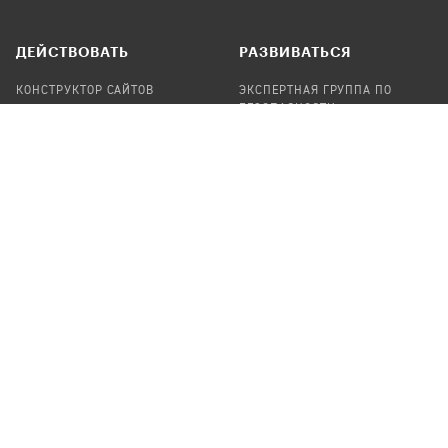
ДЕЙСТВОВАТЬ
РАЗВИВАТЬСЯ
КОНСТРУКТОР САЙТОВ
ЭКСПЕРТНАЯ ГРУППА ПО
БЕЗОПАСНОСТИ
СБОР ПОЖЕРТВОВАНИЙ
НАЙТИ IT-ВОЛОНТЕРОВ
НАЙТИ
ПРОФ.ПОДРЯДЧИКА
УЧАСТВОВАТЬ
ПРОДУКТЫ
СТАТЬ IT-ВОЛОНТЕРОМ
АУДИТЫ
ТЕПЛИЦА НА GITHUB
КАНДИНСКИЙ
ОНЛАЙН-ЛЕЙКА