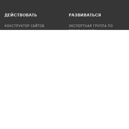
ДЕЙСТВОВАТЬ
РАЗВИВАТЬСЯ
КОНСТРУКТОР САЙТОВ
ЭКСПЕРТНАЯ ГРУППА ПО
БЕЗОПАСНОСТИ
СБОР ПОЖЕРТВОВАНИЙ
НАЙТИ IT-ВОЛОНТЕРОВ
НАЙТИ
ПРОФ.ПОДРЯДЧИКА
УЧАСТВОВАТЬ
ПРОДУКТЫ
СТАТЬ IT-ВОЛОНТЕРОМ
АУДИТЫ
ТЕПЛИЦА НА GITHUB
КАНДИНСКИЙ
ОНЛАЙН-ЛЕЙКА