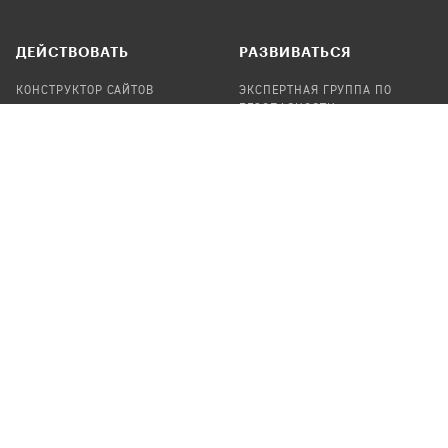
ДЕЙСТВОВАТЬ
РАЗВИВАТЬСЯ
КОНСТРУКТОР САЙТОВ
ЭКСПЕРТНАЯ ГРУППА ПО
БЕЗОПАСНОСТИ
СБОР ПОЖЕРТВОВАНИЙ
НАЙТИ IT-ВОЛОНТЕРОВ
НАЙТИ
ПРОФ.ПОДРЯДЧИКА
УЧАСТВОВАТЬ
ПРОДУКТЫ
СТАТЬ IT-ВОЛОНТЕРОМ
АУДИТЫ
ТЕПЛИЦА НА GITHUB
КАНДИНСКИЙ
ОНЛАЙН-ЛЕЙКА