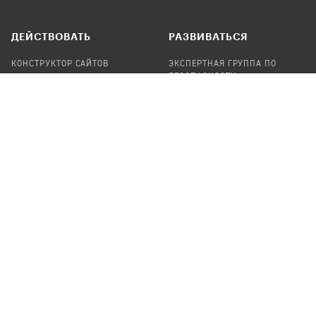
ДЕЙСТВОВАТЬ
РАЗВИВАТЬСЯ
КОНСТРУКТОР САЙТОВ
ЭКСПЕРТНАЯ ГРУППА ПО
БЕЗОПАСНОСТИ
СБОР ПОЖЕРТВОВАНИЙ
НАЙТИ IT-ВОЛОНТЕРОВ
НАЙТИ
ПРОФ.ПОДРЯДЧИКА
УЧАСТВОВАТЬ
ПРОДУКТЫ
СТАТЬ IT-ВОЛОНТЕРОМ
АУДИТЫ
ТЕПЛИЦА НА GITHUB
КАНДИНСКИЙ
ОНЛАЙН-ЛЕЙКА