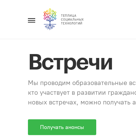
Перейти
к
Главное
содержанию
меню
Встречи
Мы проводим образовательные вст
кто участвует в развитии гражда
новых встречах, можно получать а
Получать анонсы