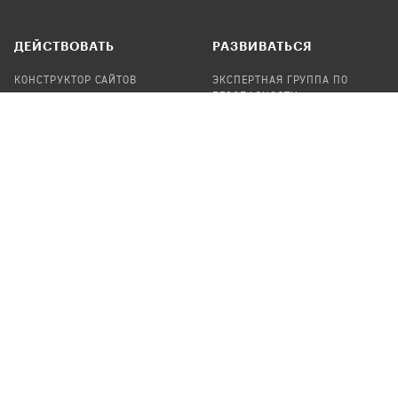
ДЕЙСТВОВАТЬ
РАЗВИВАТЬСЯ
КОНСТРУКТОР САЙТОВ
ЭКСПЕРТНАЯ ГРУППА ПО
БЕЗОПАСНОСТИ
СБОР ПОЖЕРТВОВАНИЙ
НАЙТИ IT-ВОЛОНТЕРОВ
НАЙТИ
ПРОФ.ПОДРЯДЧИКА
УЧАСТВОВАТЬ
ПРОДУКТЫ
СТАТЬ IT-ВОЛОНТЕРОМ
АУДИТЫ
ТЕПЛИЦА НА GITHUB
КАНДИНСКИЙ
ОНЛАЙН-ЛЕЙКА