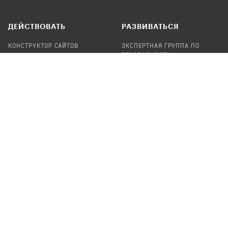
ДЕЙСТВОВАТЬ
РАЗВИВАТЬСЯ
КОНСТРУКТОР САЙТОВ
ЭКСПЕРТНАЯ ГРУППА ПО
БЕЗОПАСНОСТИ
СБОР ПОЖЕРТВОВАНИЙ
НАЙТИ IT-ВОЛОНТЕРОВ
НАЙТИ
ПРОФ.ПОДРЯДЧИКА
УЧАСТВОВАТЬ
ПРОДУКТЫ
СТАТЬ IT-ВОЛОНТЕРОМ
АУДИТЫ
ТЕПЛИЦА НА GITHUB
КАНДИНСКИЙ
ОНЛАЙН-ЛЕЙКА