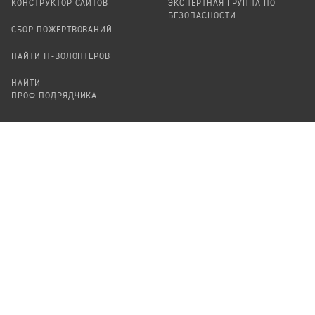
КОНСТРУКТОР САЙТОВ
ЭКСПЕРТНАЯ ГРУППА ПО
БЕЗОПАСНОСТИ
СБОР ПОЖЕРТВОВАНИЙ
НАЙТИ IT-ВОЛОНТЕРОВ
НАЙТИ
ПРОФ.ПОДРЯДЧИКА
УЧАСТВОВАТЬ
ПРОДУКТЫ
СТАТЬ IT-ВОЛОНТЕРОМ
АУДИТЫ
ТЕПЛИЦА НА GITHUB
КАНДИНСКИЙ
ОНЛАЙН-ЛЕЙКА
ПАСЕКА
TЕПЛИЦА
ФОРМАЛЬНОЕ