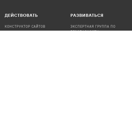
ДЕЙСТВОВАТЬ
РАЗВИВАТЬСЯ
КОНСТРУКТОР САЙТОВ
ЭКСПЕРТНАЯ ГРУППА ПО
БЕЗОПАСНОСТИ
СБОР ПОЖЕРТВОВАНИЙ
НАЙТИ IT-ВОЛОНТЕРОВ
НАЙТИ
ПРОФ.ПОДРЯДЧИКА
УЧАСТВОВАТЬ
ПРОДУКТЫ
СТАТЬ IT-ВОЛОНТЕРОМ
АУДИТЫ
ТЕПЛИЦА НА GITHUB
КАНДИНСКИЙ
ОНЛАЙН-ЛЕЙКА