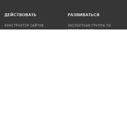
ДЕЙСТВОВАТЬ
РАЗВИВАТЬСЯ
КОНСТРУКТОР САЙТОВ
ЭКСПЕРТНАЯ ГРУППА ПО
БЕЗОПАСНОСТИ
СБОР ПОЖЕРТВОВАНИЙ
НАЙТИ IT-ВОЛОНТЕРОВ
НАЙТИ
ПРОФ.ПОДРЯДЧИКА
УЧАСТВОВАТЬ
ПРОДУКТЫ
СТАТЬ IT-ВОЛОНТЕРОМ
АУДИТЫ
ТЕПЛИЦА НА GITHUB
КАНДИНСКИЙ
ОНЛАЙН-ЛЕЙКА