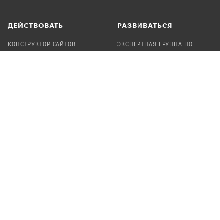
ДЕЙСТВОВАТЬ
РАЗВИВАТЬСЯ
КОНСТРУКТОР САЙТОВ
ЭКСПЕРТНАЯ ГРУППА ПО
БЕЗОПАСНОСТИ
СБОР ПОЖЕРТВОВАНИЙ
НАЙТИ IT-ВОЛОНТЕРОВ
НАЙТИ
ПРОФ.ПОДРЯДЧИКА
УЧАСТВОВАТЬ
ПРОДУКТЫ
СТАТЬ IT-ВОЛОНТЕРОМ
АУДИТЫ
ТЕПЛИЦА НА GITHUB
КАНДИНСКИЙ
ОНЛАЙН-ЛЕЙКА