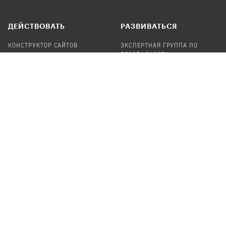
ДЕЙСТВОВАТЬ
РАЗВИВАТЬСЯ
КОНСТРУКТОР САЙТОВ
ЭКСПЕРТНАЯ ГРУППА ПО
БЕЗОПАСНОСТИ
СБОР ПОЖЕРТВОВАНИЙ
НАЙТИ IT-ВОЛОНТЕРОВ
НАЙТИ
ПРОФ.ПОДРЯДЧИКА
УЧАСТВОВАТЬ
ПРОДУКТЫ
СТАТЬ IT-ВОЛОНТЕРОМ
АУДИТЫ
ТЕПЛИЦА НА GITHUB
КАНДИНСКИЙ
ОНЛАЙН-ЛЕЙКА