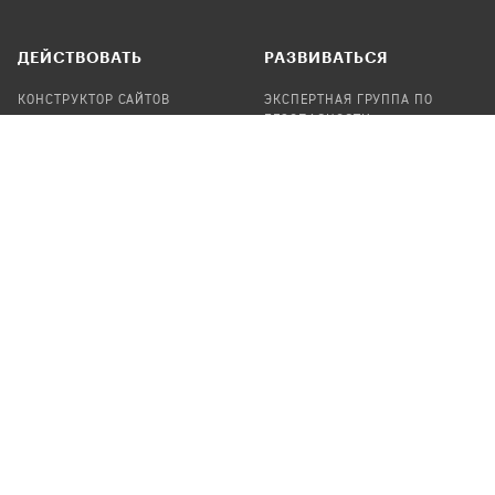
ДЕЙСТВОВАТЬ
РАЗВИВАТЬСЯ
КОНСТРУКТОР САЙТОВ
ЭКСПЕРТНАЯ ГРУППА ПО
БЕЗОПАСНОСТИ
СБОР ПОЖЕРТВОВАНИЙ
НАЙТИ IT-ВОЛОНТЕРОВ
НАЙТИ
ПРОФ.ПОДРЯДЧИКА
УЧАСТВОВАТЬ
ПРОДУКТЫ
СТАТЬ IT-ВОЛОНТЕРОМ
АУДИТЫ
ТЕПЛИЦА НА GITHUB
КАНДИНСКИЙ
ОНЛАЙН-ЛЕЙКА