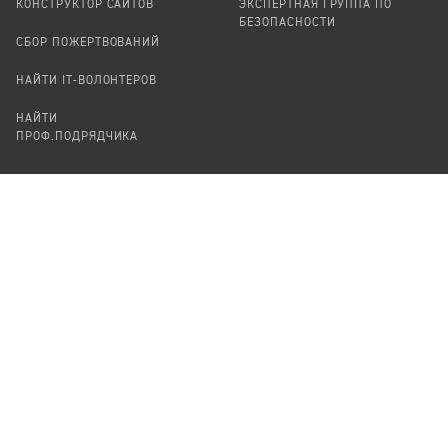
КОНСТРУКТОР САЙТОВ
ЭКСПЕРТНАЯ ГРУППА ПО
БЕЗОПАСНОСТИ
СБОР ПОЖЕРТВОВАНИЙ
НАЙТИ IT-ВОЛОНТЕРОВ
НАЙТИ
ПРОФ.ПОДРЯДЧИКА
УЧАСТВОВАТЬ
ПРОДУКТЫ
СТАТЬ IT-ВОЛОНТЕРОМ
АУДИТЫ
ТЕПЛИЦА НА GITHUB
КАНДИНСКИЙ
ОНЛАЙН-ЛЕЙКА
ПАСЕКА
TЕПЛИЦА
ФОРМАЛЬНОЕ