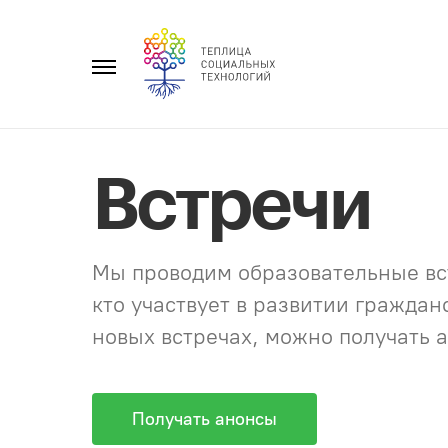
Перейти
к
Главное
содержанию
меню
Встречи
Мы проводим образовательные вст
кто участвует в развитии гражда
новых встречах, можно получать а
Получать анонсы