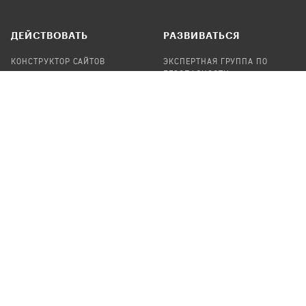
ДЕЙСТВОВАТЬ
РАЗВИВАТЬСЯ
КОНСТРУКТОР САЙТОВ
ЭКСПЕРТНАЯ ГРУППА ПО
БЕЗОПАСНОСТИ
СБОР ПОЖЕРТВОВАНИЙ
НАЙТИ IT-ВОЛОНТЕРОВ
НАЙТИ
ПРОФ.ПОДРЯДЧИКА
УЧАСТВОВАТЬ
ПРОДУКТЫ
СТАТЬ IT-ВОЛОНТЕРОМ
АУДИТЫ
ТЕПЛИЦА НА GITHUB
КАНДИНСКИЙ
ОНЛАЙН-ЛЕЙКА