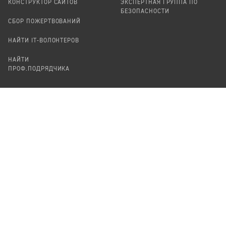
КОНСТРУКТОР САЙТОВ
ЭКСПЕРТНАЯ ГРУППА ПО
БЕЗОПАСНОСТИ
СБОР ПОЖЕРТВОВАНИЙ
НАЙТИ IT-ВОЛОНТЕРОВ
НАЙТИ
ПРОФ.ПОДРЯДЧИКА
УЧАСТВОВАТЬ
ПРОДУКТЫ
СТАТЬ IT-ВОЛОНТЕРОМ
АУДИТЫ
ТЕПЛИЦА НА GITHUB
КАНДИНСКИЙ
ОНЛАЙН-ЛЕЙКА
ПАСЕКА
TЕПЛИЦА
ФОРМАЛЬНОЕ