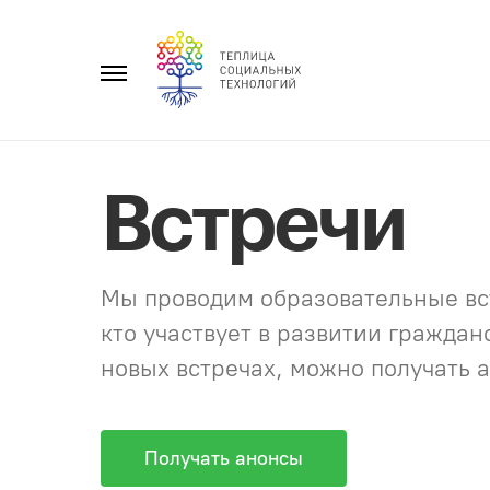
Перейти
к
Главное
содержанию
меню
Встречи
Мы проводим образовательные вст
кто участвует в развитии гражда
новых встречах, можно получать а
Получать анонсы