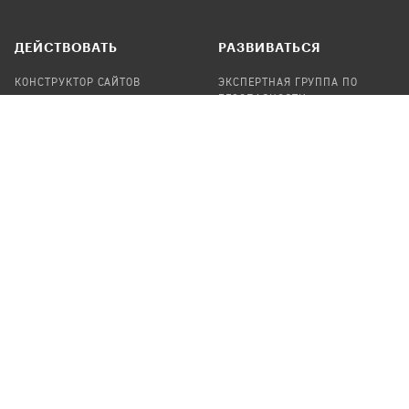
ДЕЙСТВОВАТЬ
РАЗВИВАТЬСЯ
КОНСТРУКТОР САЙТОВ
ЭКСПЕРТНАЯ ГРУППА ПО
БЕЗОПАСНОСТИ
СБОР ПОЖЕРТВОВАНИЙ
НАЙТИ IT-ВОЛОНТЕРОВ
НАЙТИ
ПРОФ.ПОДРЯДЧИКА
УЧАСТВОВАТЬ
ПРОДУКТЫ
СТАТЬ IT-ВОЛОНТЕРОМ
АУДИТЫ
ТЕПЛИЦА НА GITHUB
КАНДИНСКИЙ
ОНЛАЙН-ЛЕЙКА