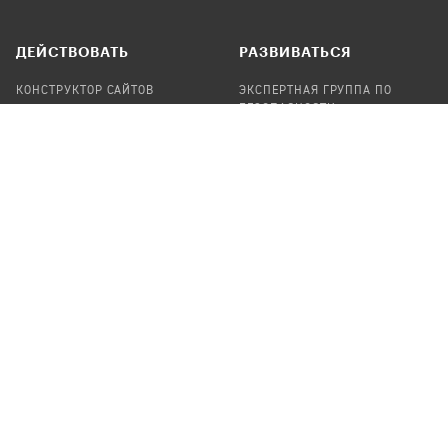
ДЕЙСТВОВАТЬ
РАЗВИВАТЬСЯ
КОНСТРУКТОР САЙТОВ
ЭКСПЕРТНАЯ ГРУППА ПО
БЕЗОПАСНОСТИ
СБОР ПОЖЕРТВОВАНИЙ
НАЙТИ IT-ВОЛОНТЕРОВ
НАЙТИ
ПРОФ.ПОДРЯДЧИКА
УЧАСТВОВАТЬ
ПРОДУКТЫ
СТАТЬ IT-ВОЛОНТЕРОМ
АУДИТЫ
ТЕПЛИЦА НА GITHUB
КАНДИНСКИЙ
ОНЛАЙН-ЛЕЙКА