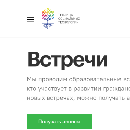
Перейти
к
Главное
содержанию
меню
Встречи
Мы проводим образовательные вст
кто участвует в развитии гражда
новых встречах, можно получать а
Получать анонсы