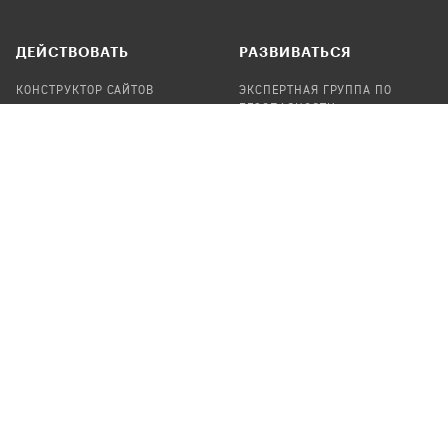
ДЕЙСТВОВАТЬ
РАЗВИВАТЬСЯ
КОНСТРУКТОР САЙТОВ
ЭКСПЕРТНАЯ ГРУППА ПО
БЕЗОПАСНОСТИ
СБОР ПОЖЕРТВОВАНИЙ
НАЙТИ IT-ВОЛОНТЕРОВ
НАЙТИ
ПРОФ.ПОДРЯДЧИКА
УЧАСТВОВАТЬ
ПРОДУКТЫ
СТАТЬ IT-ВОЛОНТЕРОМ
АУДИТЫ
ТЕПЛИЦА НА GITHUB
КАНДИНСКИЙ
ОНЛАЙН-ЛЕЙКА