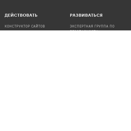
ДЕЙСТВОВАТЬ
РАЗВИВАТЬСЯ
КОНСТРУКТОР САЙТОВ
ЭКСПЕРТНАЯ ГРУППА ПО
БЕЗОПАСНОСТИ
СБОР ПОЖЕРТВОВАНИЙ
НАЙТИ IT-ВОЛОНТЕРОВ
НАЙТИ
ПРОФ.ПОДРЯДЧИКА
УЧАСТВОВАТЬ
ПРОДУКТЫ
СТАТЬ IT-ВОЛОНТЕРОМ
АУДИТЫ
ТЕПЛИЦА НА GITHUB
КАНДИНСКИЙ
ОНЛАЙН-ЛЕЙКА