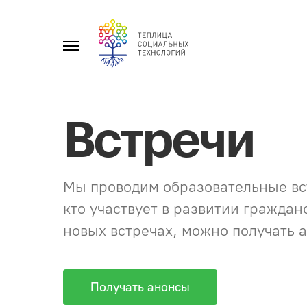
Перейти
к
Главное
содержанию
меню
Встречи
Мы проводим образовательные вст
кто участвует в развитии гражда
новых встречах, можно получать а
Получать анонсы