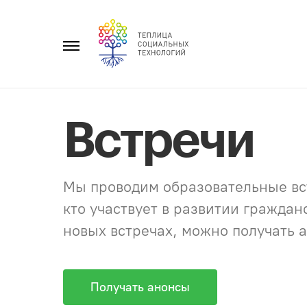
Перейти
к
Главное
содержанию
меню
Встречи
Мы проводим образовательные вст
кто участвует в развитии гражда
новых встречах, можно получать а
Получать анонсы