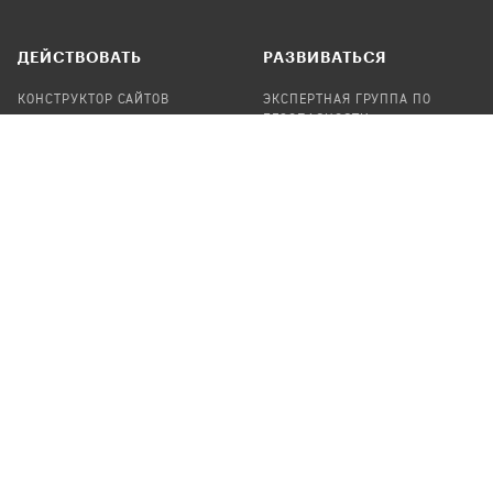
ДЕЙСТВОВАТЬ
РАЗВИВАТЬСЯ
КОНСТРУКТОР САЙТОВ
ЭКСПЕРТНАЯ ГРУППА ПО
БЕЗОПАСНОСТИ
СБОР ПОЖЕРТВОВАНИЙ
НАЙТИ IT-ВОЛОНТЕРОВ
НАЙТИ
ПРОФ.ПОДРЯДЧИКА
УЧАСТВОВАТЬ
ПРОДУКТЫ
СТАТЬ IT-ВОЛОНТЕРОМ
АУДИТЫ
ТЕПЛИЦА НА GITHUB
КАНДИНСКИЙ
ОНЛАЙН-ЛЕЙКА