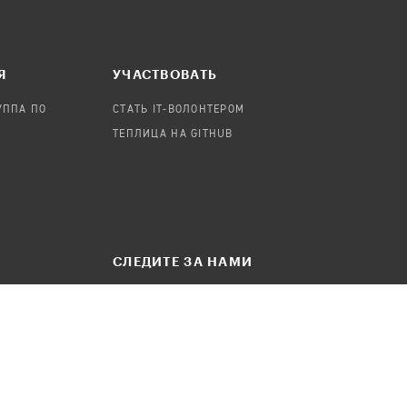
Я
УЧАСТВОВАТЬ
УППА ПО
СТАТЬ IT-ВОЛОНТЕРОМ
ТЕПЛИЦА НА GITHUB
СЛЕДИТЕ ЗА НАМИ
БЩЕНИЕ
ТЕЛЕГРАМ-КАНАЛ
FACEBOOK
INSTAGRAM
ВКОНТАКТЕ
YOUTUBE