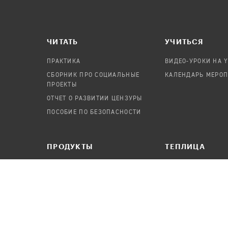
ЧИТАТЬ
УЧИТЬСЯ
ПРАКТИКА
ВИДЕО-УРОКИ НА 
СБОРНИК ПРО СОЦИАЛЬНЫЕ
КАЛЕНДАРЬ МЕРО
ПРОЕКТЫ
ОТЧЕТ О РАЗВИТИИ ЦЕНЗУРЫ
ПОСОБИЕ ПО БЕЗОПАСНОСТИ
ПРОДУКТЫ
TЕПЛИЦА
АУДИТЫ
О ПРОЕКТЕ
КАНДИНСКИЙ
КОМАНДА
ОНЛАЙН-ЛЕЙКА
ВАКАНСИИ
ПАСЕКА
ПОРТФОЛИО
ABOUT TEPLITSA