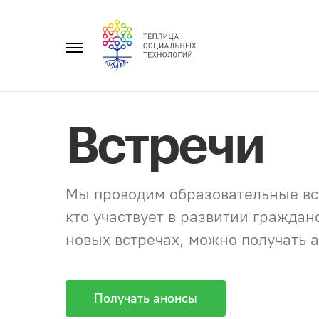
Перейти
к
Главное
содержанию
меню
Встречи
Мы проводим образовательные вст
кто участвует в развитии гражда
новых встречах, можно получать а
Получать анонсы