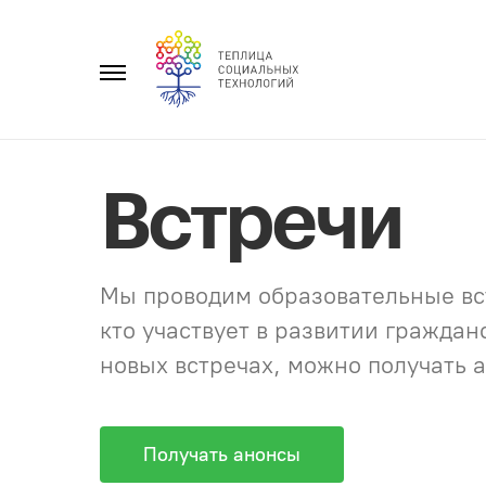
Перейти
к
Главное
содержанию
меню
Встречи
Мы проводим образовательные вст
кто участвует в развитии гражда
новых встречах, можно получать а
Получать анонсы