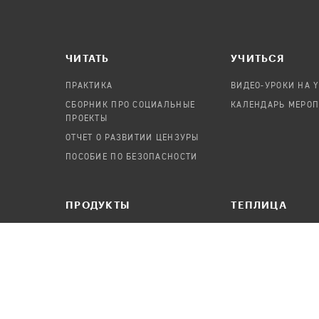
ЧИТАТЬ
УЧИТЬСЯ
ПРАКТИКА
ВИДЕО-УРОКИ НА 
СБОРНИК ПРО СОЦИАЛЬНЫЕ
КАЛЕНДАРЬ МЕРО
ПРОЕКТЫ
ОТЧЕТ О РАЗВИТИИ ЦЕНЗУРЫ
ПОСОБИЕ ПО БЕЗОПАСНОСТИ
ПРОДУКТЫ
TЕПЛИЦА
АУДИТЫ
О ПРОЕКТЕ
КАНДИНСКИЙ
КОМАНДА
ОНЛАЙН-ЛЕЙКА
ВАКАНСИИ
ПАСЕКА
ПОРТФОЛИО
ABOUT TEPLITSA