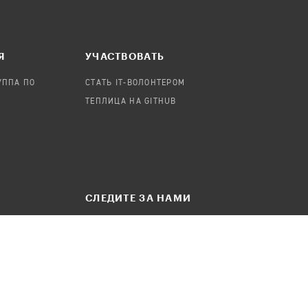
Я
УЧАСТВОВАТЬ
УППА ПО
СТАТЬ IT-ВОЛОНТЕРОМ
ТЕПЛИЦА НА GITHUB
СЛЕДИТЕ ЗА НАМИ
БЩЕНИЕ
ТЕЛЕГРАМ-КАНАЛ
FACEBOOK
INSTAGRAM
ВКОНТАКТЕ
YOUTUBE