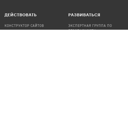
ДЕЙСТВОВАТЬ
РАЗВИВАТЬСЯ
КОНСТРУКТОР САЙТОВ
ЭКСПЕРТНАЯ ГРУППА ПО
БЕЗОПАСНОСТИ
СБОР ПОЖЕРТВОВАНИЙ
НАЙТИ IT-ВОЛОНТЕРОВ
НАЙТИ
ПРОФ.ПОДРЯДЧИКА
УЧАСТВОВАТЬ
ПРОДУКТЫ
СТАТЬ IT-ВОЛОНТЕРОМ
АУДИТЫ
ТЕПЛИЦА НА GITHUB
КАНДИНСКИЙ
ОНЛАЙН-ЛЕЙКА