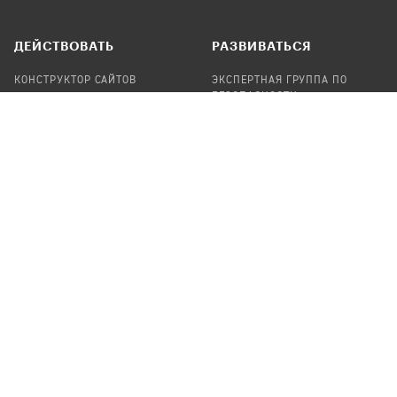
ДЕЙСТВОВАТЬ
РАЗВИВАТЬСЯ
КОНСТРУКТОР САЙТОВ
ЭКСПЕРТНАЯ ГРУППА ПО
БЕЗОПАСНОСТИ
СБОР ПОЖЕРТВОВАНИЙ
НАЙТИ IT-ВОЛОНТЕРОВ
НАЙТИ
ПРОФ.ПОДРЯДЧИКА
УЧАСТВОВАТЬ
ПРОДУКТЫ
СТАТЬ IT-ВОЛОНТЕРОМ
АУДИТЫ
ТЕПЛИЦА НА GITHUB
КАНДИНСКИЙ
ОНЛАЙН-ЛЕЙКА