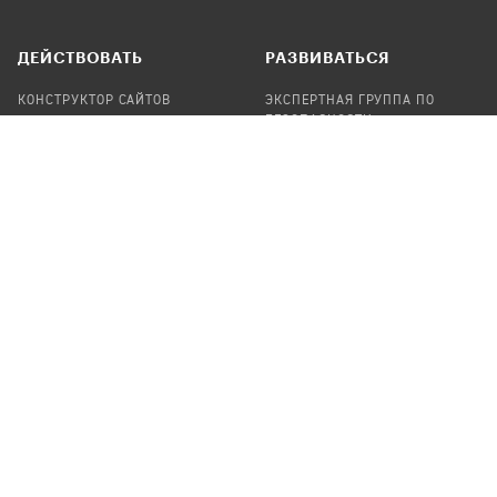
ДЕЙСТВОВАТЬ
РАЗВИВАТЬСЯ
КОНСТРУКТОР САЙТОВ
ЭКСПЕРТНАЯ ГРУППА ПО
БЕЗОПАСНОСТИ
СБОР ПОЖЕРТВОВАНИЙ
НАЙТИ IT-ВОЛОНТЕРОВ
НАЙТИ
ПРОФ.ПОДРЯДЧИКА
УЧАСТВОВАТЬ
ПРОДУКТЫ
СТАТЬ IT-ВОЛОНТЕРОМ
АУДИТЫ
ТЕПЛИЦА НА GITHUB
КАНДИНСКИЙ
ОНЛАЙН-ЛЕЙКА