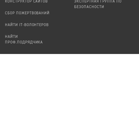
КОНСТРУКТОР САЙТОВ
ЭКСПЕРТНАЯ ГРУППА ПО
БЕЗОПАСНОСТИ
СБОР ПОЖЕРТВОВАНИЙ
НАЙТИ IT-ВОЛОНТЕРОВ
НАЙТИ
ПРОФ.ПОДРЯДЧИКА
УЧАСТВОВАТЬ
ПРОДУКТЫ
СТАТЬ IT-ВОЛОНТЕРОМ
АУДИТЫ
ТЕПЛИЦА НА GITHUB
КАНДИНСКИЙ
ОНЛАЙН-ЛЕЙКА
ПАСЕКА
TЕПЛИЦА
ФОРМАЛЬНОЕ