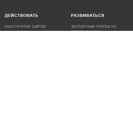
ДЕЙСТВОВАТЬ
РАЗВИВАТЬСЯ
КОНСТРУКТОР САЙТОВ
ЭКСПЕРТНАЯ ГРУППА ПО
БЕЗОПАСНОСТИ
СБОР ПОЖЕРТВОВАНИЙ
НАЙТИ IT-ВОЛОНТЕРОВ
НАЙТИ
ПРОФ.ПОДРЯДЧИКА
УЧАСТВОВАТЬ
ПРОДУКТЫ
СТАТЬ IT-ВОЛОНТЕРОМ
АУДИТЫ
ТЕПЛИЦА НА GITHUB
КАНДИНСКИЙ
ОНЛАЙН-ЛЕЙКА