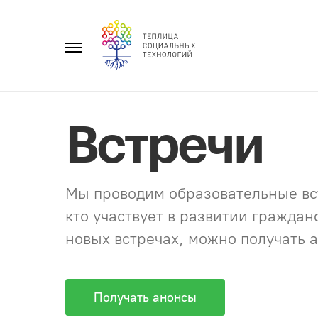
Перейти
к
Главное
содержанию
меню
Встречи
Мы проводим образовательные вст
кто участвует в развитии гражда
новых встречах, можно получать а
Получать анонсы