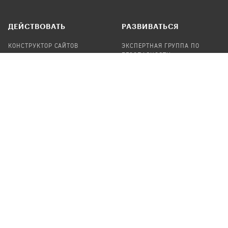
ДЕЙСТВОВАТЬ
РАЗВИВАТЬСЯ
КОНСТРУКТОР САЙТОВ
ЭКСПЕРТНАЯ ГРУППА ПО
БЕЗОПАСНОСТИ
СБОР ПОЖЕРТВОВАНИЙ
НАЙТИ IT-ВОЛОНТЕРОВ
НАЙТИ
ПРОФ.ПОДРЯДЧИКА
УЧАСТВОВАТЬ
ПРОДУКТЫ
СТАТЬ IT-ВОЛОНТЕРОМ
АУДИТЫ
ТЕПЛИЦА НА GITHUB
КАНДИНСКИЙ
ОНЛАЙН-ЛЕЙКА