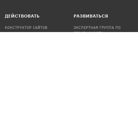
ДЕЙСТВОВАТЬ
РАЗВИВАТЬСЯ
КОНСТРУКТОР САЙТОВ
ЭКСПЕРТНАЯ ГРУППА ПО
БЕЗОПАСНОСТИ
СБОР ПОЖЕРТВОВАНИЙ
НАЙТИ IT-ВОЛОНТЕРОВ
НАЙТИ
ПРОФ.ПОДРЯДЧИКА
УЧАСТВОВАТЬ
ПРОДУКТЫ
СТАТЬ IT-ВОЛОНТЕРОМ
АУДИТЫ
ТЕПЛИЦА НА GITHUB
КАНДИНСКИЙ
ОНЛАЙН-ЛЕЙКА