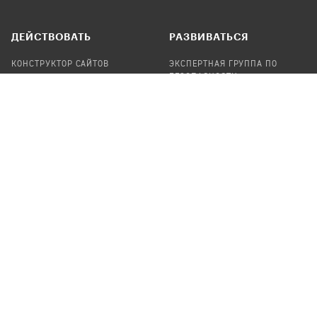
ДЕЙСТВОВАТЬ
РАЗВИВАТЬСЯ
КОНСТРУКТОР САЙТОВ
ЭКСПЕРТНАЯ ГРУППА ПО
БЕЗОПАСНОСТИ
СБОР ПОЖЕРТВОВАНИЙ
НАЙТИ IT-ВОЛОНТЕРОВ
НАЙТИ
ПРОФ.ПОДРЯДЧИКА
УЧАСТВОВАТЬ
ПРОДУКТЫ
СТАТЬ IT-ВОЛОНТЕРОМ
АУДИТЫ
ТЕПЛИЦА НА GITHUB
КАНДИНСКИЙ
ОНЛАЙН-ЛЕЙКА