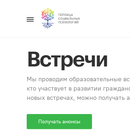
Перейти
к
Главное
содержанию
меню
Встречи
Мы проводим образовательные вст
кто участвует в развитии гражда
новых встречах, можно получать а
Получать анонсы