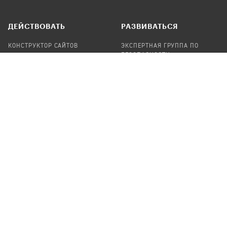
ДЕЙСТВОВАТЬ
РАЗВИВАТЬСЯ
КОНСТРУКТОР САЙТОВ
ЭКСПЕРТНАЯ ГРУППА ПО
БЕЗОПАСНОСТИ
СБОР ПОЖЕРТВОВАНИЙ
НАЙТИ IT-ВОЛОНТЕРОВ
НАЙТИ
ПРОФ.ПОДРЯДЧИКА
УЧАСТВОВАТЬ
ПРОДУКТЫ
СТАТЬ IT-ВОЛОНТЕРОМ
АУДИТЫ
ТЕПЛИЦА НА GITHUB
КАНДИНСКИЙ
ОНЛАЙН-ЛЕЙКА