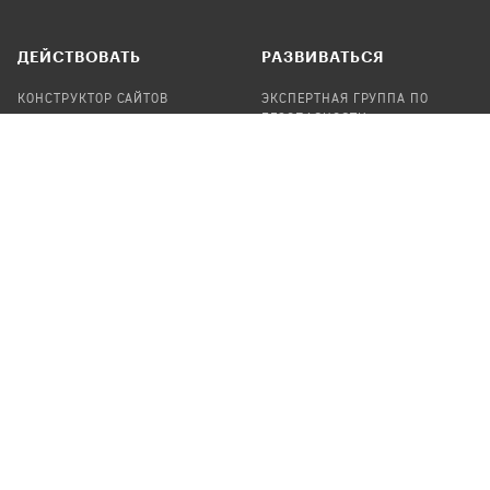
ДЕЙСТВОВАТЬ
РАЗВИВАТЬСЯ
КОНСТРУКТОР САЙТОВ
ЭКСПЕРТНАЯ ГРУППА ПО
БЕЗОПАСНОСТИ
СБОР ПОЖЕРТВОВАНИЙ
НАЙТИ IT-ВОЛОНТЕРОВ
НАЙТИ
ПРОФ.ПОДРЯДЧИКА
УЧАСТВОВАТЬ
ПРОДУКТЫ
СТАТЬ IT-ВОЛОНТЕРОМ
АУДИТЫ
ТЕПЛИЦА НА GITHUB
КАНДИНСКИЙ
ОНЛАЙН-ЛЕЙКА