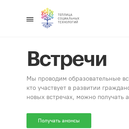
Перейти
к
Главное
содержанию
меню
Встречи
Мы проводим образовательные вст
кто участвует в развитии гражда
новых встречах, можно получать а
Получать анонсы