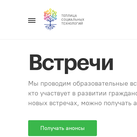
Перейти
к
Главное
содержанию
меню
Встречи
Мы проводим образовательные вст
кто участвует в развитии гражда
новых встречах, можно получать а
Получать анонсы