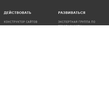
ДЕЙСТВОВАТЬ
РАЗВИВАТЬСЯ
КОНСТРУКТОР САЙТОВ
ЭКСПЕРТНАЯ ГРУППА ПО
БЕЗОПАСНОСТИ
СБОР ПОЖЕРТВОВАНИЙ
НАЙТИ IT-ВОЛОНТЕРОВ
НАЙТИ
ПРОФ.ПОДРЯДЧИКА
УЧАСТВОВАТЬ
ПРОДУКТЫ
СТАТЬ IT-ВОЛОНТЕРОМ
АУДИТЫ
ТЕПЛИЦА НА GITHUB
КАНДИНСКИЙ
ОНЛАЙН-ЛЕЙКА