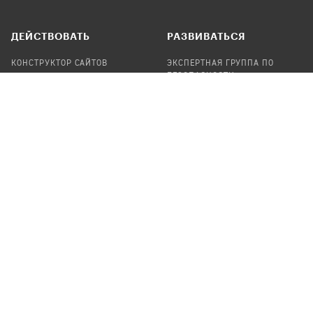
ДЕЙСТВОВАТЬ
РАЗВИВАТЬСЯ
КОНСТРУКТОР САЙТОВ
ЭКСПЕРТНАЯ ГРУППА ПО
БЕЗОПАСНОСТИ
СБОР ПОЖЕРТВОВАНИЙ
НАЙТИ IT-ВОЛОНТЕРОВ
НАЙТИ
ПРОФ.ПОДРЯДЧИКА
УЧАСТВОВАТЬ
ПРОДУКТЫ
СТАТЬ IT-ВОЛОНТЕРОМ
АУДИТЫ
ТЕПЛИЦА НА GITHUB
КАНДИНСКИЙ
ОНЛАЙН-ЛЕЙКА