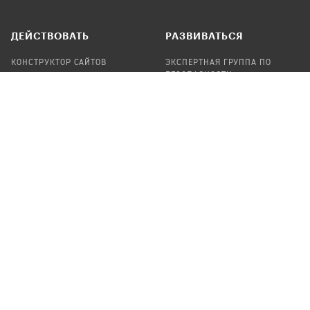
ДЕЙСТВОВАТЬ
РАЗВИВАТЬСЯ
КОНСТРУКТОР САЙТОВ
ЭКСПЕРТНАЯ ГРУППА ПО
БЕЗОПАСНОСТИ
СБОР ПОЖЕРТВОВАНИЙ
НАЙТИ IT-ВОЛОНТЕРОВ
НАЙТИ
ПРОФ.ПОДРЯДЧИКА
УЧАСТВОВАТЬ
ПРОДУКТЫ
СТАТЬ IT-ВОЛОНТЕРОМ
АУДИТЫ
ТЕПЛИЦА НА GITHUB
КАНДИНСКИЙ
ОНЛАЙН-ЛЕЙКА